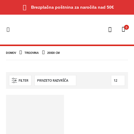
Brezplačna poštnina za naročila nad 50€
0
DOMOV
TRGOVINA
20X30 CM
FILTER