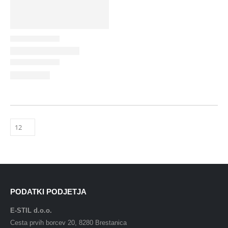
PODATKI PODJETJA
E-STIL d.o.o.
Cesta prvih borcev 20, 8280 Brestanica