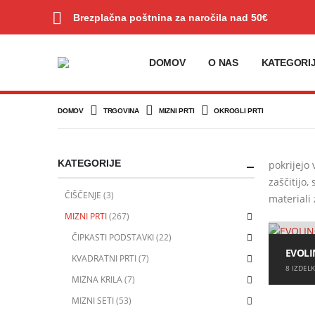
Brezplačna poštnina za naročila nad 50€
DOMOV
O NAS
KATEGORI
DOMOV
TRGOVINA
MIZNI PRTI
OKROGLI PRTI
KATEGORIJE
pokrijejo
zaščitijo,
ČIŠČENJE
(3)
materiali
MIZNI PRTI
(267)
ČIPKASTI PODSTAVKI
(22)
EVOLI
KVADRATNI PRTI
(7)
8
IZDELK
MIZNA KRILA
(7)
MIZNI SETI
(53)