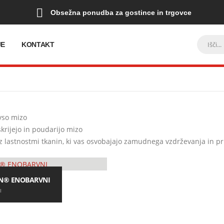
Obsežna ponudba za gostince in trgovce
JE
KONTAKT
 vso mizo
 skrijejo in poudarijo mizo
 z lastnostmi tkanin, ki vas osvobajajo zamudnega vzdrževanja in p
N® ENOBARVNI
I