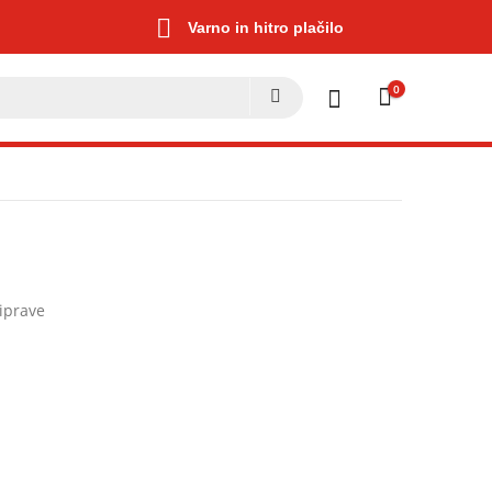
Varno in hitro plačilo
0
riprave