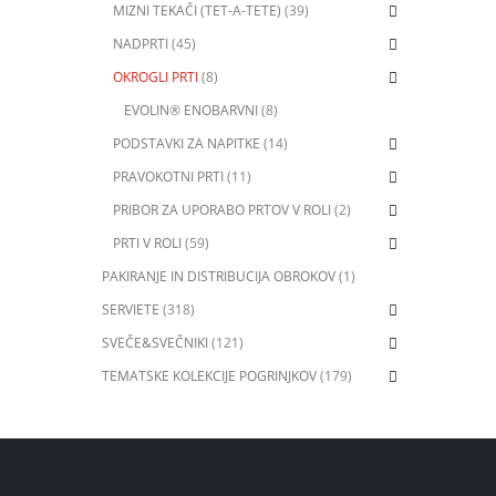
MIZNI TEKAČI (TET-A-TETE)
(39)
NADPRTI
(45)
OKROGLI PRTI
(8)
EVOLIN® ENOBARVNI
(8)
PODSTAVKI ZA NAPITKE
(14)
PRAVOKOTNI PRTI
(11)
PRIBOR ZA UPORABO PRTOV V ROLI
(2)
PRTI V ROLI
(59)
PAKIRANJE IN DISTRIBUCIJA OBROKOV
(1)
SERVIETE
(318)
SVEČE&SVEČNIKI
(121)
TEMATSKE KOLEKCIJE POGRINJKOV
(179)