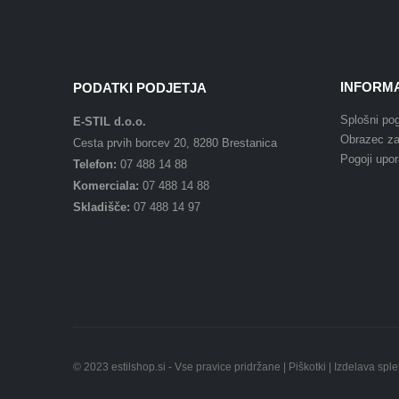
INFORMA
PODATKI PODJETJA
Splošni pog
E-STIL d.o.o.
Obrazec za
Cesta prvih borcev 20, 8280 Brestanica
Pogoji upo
Telefon:
07 488 14 88
Komerciala:
07 488 14 88
Skladišče:
07 488 14 97
© 2023 estilshop.si - Vse pravice pridržane |
Piškotki
| Izdelava splet