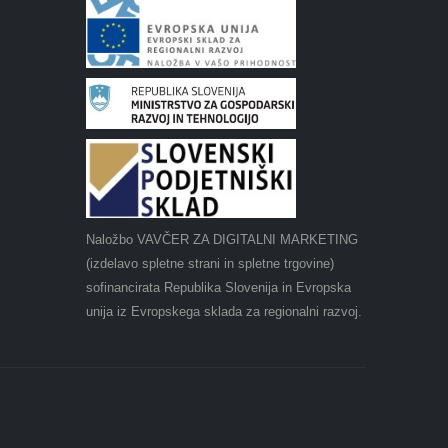
Naložbo VAVČER ZA DIGITALNI MARKETING
(izdelavo spletne strani in spletne trgovine)
sofinancirata Republika Slovenija in Evropska
unija iz Evropskega sklada za regionalni razvoj.