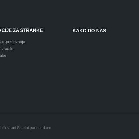
CIJE ZA STRANKE
KAKO DO NAS
oji poslovanja
 vračilo
rabe
nih strani Spletni partner d.o.o.