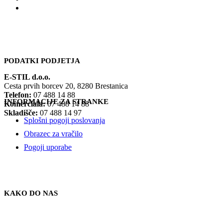
PODATKI PODJETJA
E-STIL d.o.o.
Cesta prvih borcev 20, 8280 Brestanica
Telefon:
07 488 14 88
INFORMACIJE ZA STRANKE
Komerciala:
07 488 14 88
Skladišče:
07 488 14 97
Splošni pogoji poslovanja
Obrazec za vračilo
Pogoji uporabe
KAKO DO NAS