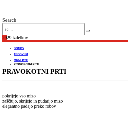
Search
29
29 izdelkov
DOMOV
TRGOVINA
MIZNI PRTI
PRAVOKOTNI PRTI
PRAVOKOTNI PRTI
pokrijejo vso mizo
zaščitijo, skrijejo in pudarijo mizo
elegantno padajo preko robov