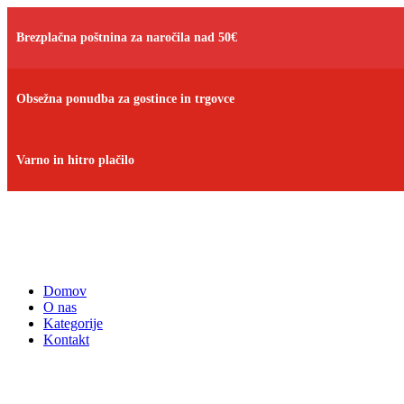
Brezplačna poštnina za naročila nad 50€
Obsežna ponudba za gostince in trgovce
Varno in hitro plačilo
Domov
O nas
Kategorije
Kontakt