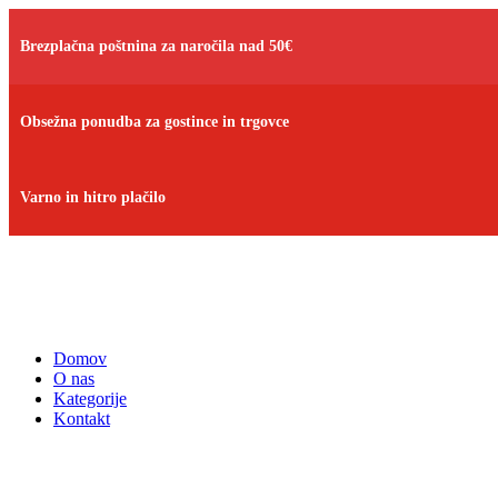
Brezplačna poštnina za naročila nad 50€
Obsežna ponudba za gostince in trgovce
Varno in hitro plačilo
Domov
O nas
Kategorije
Kontakt