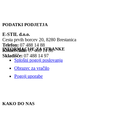
PODATKI PODJETJA
E-STIL d.o.o.
Cesta prvih borcev 20, 8280 Brestanica
Telefon:
07 488 14 88
INFORMACIJE ZA STRANKE
Komerciala:
07 488 14 88
Skladišče:
07 488 14 97
Splošni pogoji poslovanja
Obrazec za vračilo
Pogoji uporabe
KAKO DO NAS