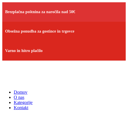
Brezplačna poštnina za naročila nad 50€
Obsežna ponudba za gostince in trgovce
Varno in hitro plačilo
Domov
O nas
Kategorije
Kontakt