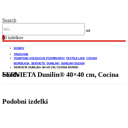
Search
0
0 izdelkov
DOMOV
TRGOVINA
TEMATSKE KOLEKCIJE POGRINJKOV
,
TEXTILE LIKE
,
COCINA
BORDEAUX
,
SERVIETE
,
DUNILIN®
,
DUNILIN® DIZAJN
SERVIETA DUNILIN® 40×40 CM, COCINA BORDO
SERVIETA Dunilin® 40×40 cm, Cocina bordo
Podobni izdelki