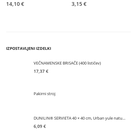
14,10
€
3,15
€
IZPOSTAVLJENI IZDELKI
VEČNAMENSKE BRISAČE (400 lističev)
17,37
€
Pakirni stroj
DUNILIN® SERVIETA 40 × 40 cm, Urban yule natura, 50 kosov
6,09
€