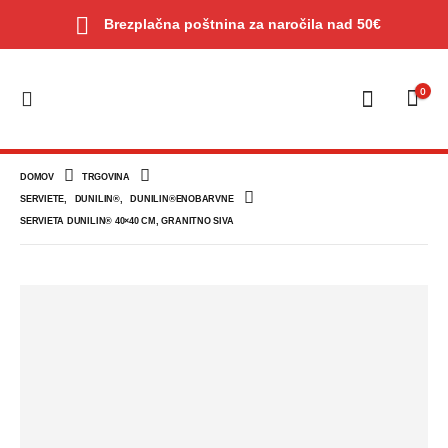
Brezplačna poštnina za naročila nad 50€
0
DOMOV
TRGOVINA
SERVIETE
,
DUNILIN®
,
DUNILIN®ENOBARVNE
SERVIETA DUNILIN® 40×40 CM, GRANITNO SIVA