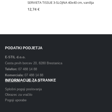
SERVIETA TISSUE 3-SLOJNA 40x40 cm, vanilija
12,74
€
PODATKI PODJETJA
E-STIL d.o.o.
Cesta prvih borcev 20, 8280 Brestanica
Telefon:
07 488 14 88
Komerciala:
07 488 14 88
INFORMACIJE ZA STRANKE
Skladišče:
07 488 14 97
Splošni pogoji poslovanja
Obrazec za vračilo
Pogoji uporabe