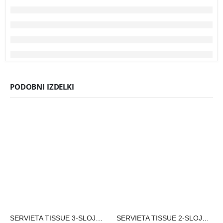
PODOBNI IZDELKI
SERVIETA TISSUE 3-SLOJNA 40×40 cm, temno modra
SERVIETA TISSUE 2-SLOJNA 33×33 cm, črna