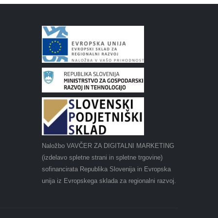
Naložbo VAVČER ZA DIGITALNI MARKETING
(izdelavo spletne strani in spletne trgovine)
sofinancirata Republika Slovenija in Evropska
unija iz Evropskega sklada za regionalni razvoj.