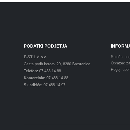
INFORMA
PODATKI PODJETJA
Splošni pog
E-STIL d.o.o.
Obrazec za
Cesta prvih borcev 20, 8280 Brestanica
Pogoji upo
Telefon:
07 488 14 88
Komerciala:
07 488 14 88
Skladišče:
07 488 14 97