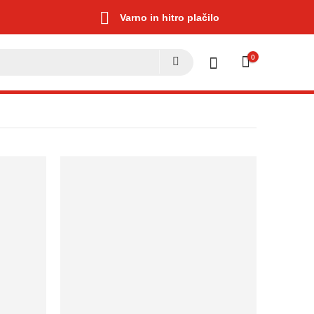
Varno in hitro plačilo
0