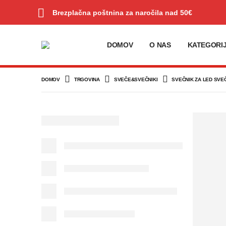
Brezplačna poštnina za naročila nad 50€
DOMOV
O NAS
KATEGORI
DOMOV
TRGOVINA
SVEČE&SVEČNIKI
SVEČNIK ZA LED SVE