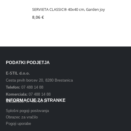
SERVIETA CLASSIC® 40x40 cm, Garden joy
8,06
€
PODATKI PODJETJA
E-STIL d.o.o.
Cesta prvih borcev 20, 8280 Brestanica
Telefon:
07 488 14 88
Komerciala:
07 488 14 88
INFORMACIJE ZA STRANKE
Skladišče:
07 488 14 97
Splošni pogoji poslovanja
Obrazec za vračilo
Pogoji uporabe