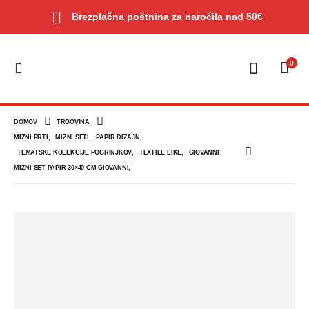
Brezplačna poštnina za naročila nad 50€
0
DOMOV
TRGOVINA
MIZNI PRTI
,
MIZNI SETI
,
PAPIR DIZAJN
,
TEMATSKE KOLEKCIJE POGRINJKOV
,
TEXTILE LIKE
,
GIOVANNI
MIZNI SET PAPIR 30×40 CM GIOVANNI,