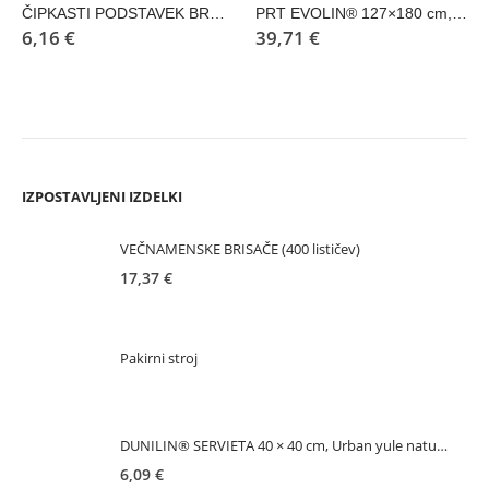
ČIPKASTI PODSTAVEK BREZLESNI PAPIR Ø 19 cm , črn
PRT EVOLIN® 127×180 cm, vanilija
6,16
€
39,71
€
IZPOSTAVLJENI IZDELKI
VEČNAMENSKE BRISAČE (400 lističev)
17,37
€
Pakirni stroj
DUNILIN® SERVIETA 40 × 40 cm, Urban yule natura, 50 kosov
6,09
€