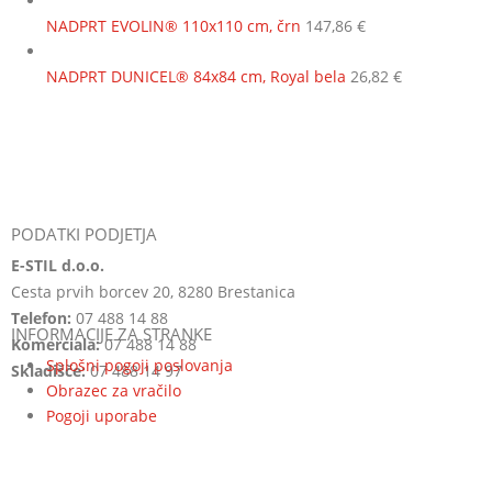
NADPRT EVOLIN® 110x110 cm, črn
147,86
€
NADPRT DUNICEL® 84x84 cm, Royal bela
26,82
€
PODATKI PODJETJA
E-STIL d.o.o.
Cesta prvih borcev 20, 8280 Brestanica
Telefon:
07 488 14 88
INFORMACIJE ZA STRANKE
Komerciala:
07 488 14 88
Splošni pogoji poslovanja
Skladišče:
07 488 14 97
Obrazec za vračilo
Pogoji uporabe