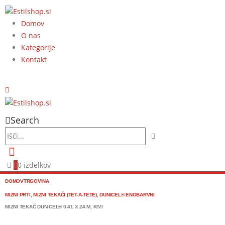
Domov
O nas
Kategorije
Kontakt
Search
0
0 izdelkov
DOMOV
TRGOVINA
MIZNI PRTI
,
MIZNI TEKAČI (TET-A-TETE)
,
DUNICEL® ENOBARVNI
MIZNI TEKAČ DUNICEL® 0,41 X 24 M, KIVI