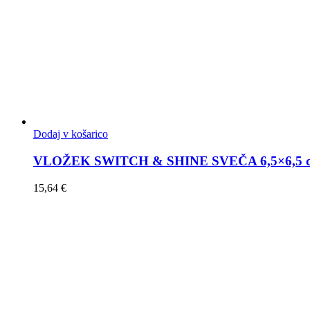
Dodaj v košarico
VLOŽEK SWITCH & SHINE SVEČA 6,5×6,5 cm
15,64
€