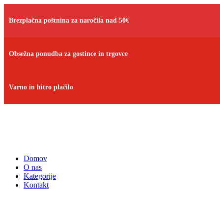
Brezplačna poštnina za naročila nad 50€
Obsežna ponudba za gostince in trgovce
Varno in hitro plačilo
Domov
O nas
Kategorije
Kontakt